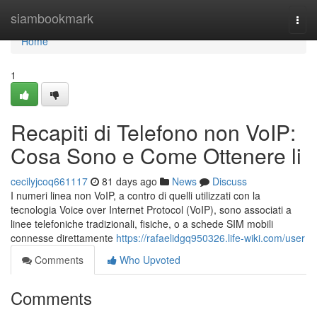
Home
siambookmark
Togg
navi
Home
1
Recapiti di Telefono non VoIP:
Cosa Sono e Come Ottenere li
cecilyjcoq661117
81 days ago
News
Discuss
I numeri linea non VoIP, a contro di quelli utilizzati con la
tecnologia Voice over Internet Protocol (VoIP), sono associati a
linee telefoniche tradizionali, fisiche, o a schede SIM mobili
connesse direttamente
https://rafaelidgq950326.life-wiki.com/user
Comments
Who Upvoted
Comments