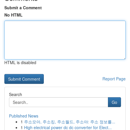
Submit a Comment
No HTML
HTML is disabled
Report Page
Search
Go
Published News
1
주소모아, 주소킹, 주소월드, 주소야: 주소 정보를...
1
High electrical power dc dc converter for Elect...