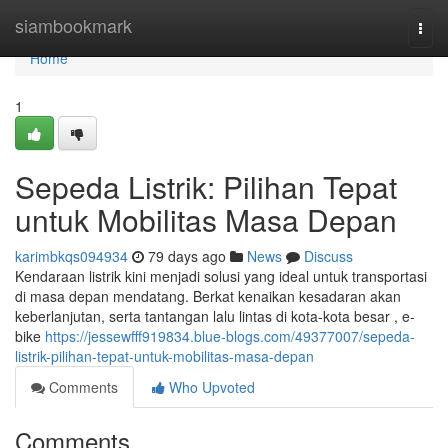
Home
siambookmark
Togg
navi
Home
1
Sepeda Listrik: Pilihan Tepat
untuk Mobilitas Masa Depan
karimbkqs094934
79 days ago
News
Discuss
Kendaraan listrik kini menjadi solusi yang ideal untuk transportasi
di masa depan mendatang. Berkat kenaikan kesadaran akan
keberlanjutan, serta tantangan lalu lintas di kota-kota besar , e-
bike
https://jessewfff919834.blue-blogs.com/49377007/sepeda-
listrik-pilihan-tepat-untuk-mobilitas-masa-depan
Comments
Who Upvoted
Comments