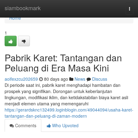
Home
siambookmark
Togg
navi
Home
1
Pabrik Karet: Tantangan dan
Peluang di Era Masa Kini
aoifexzcu202659
80 days ago
News
Discuss
Di periode saat ini, pabrik karet menghadapi hambatan dan
prospek yang signifikan. Dorongan untuk keberlanjutan
lingkungan, modifikasi iklim, dan ketidakstabilan biaya karet asli
menjadi elemen utama yang memengaruhi
https://gerardsknc132499.loginblogin.com/49044094/usaha-karet-
tantangan-dan-peluang-di-zaman-modern
Comments
Who Upvoted