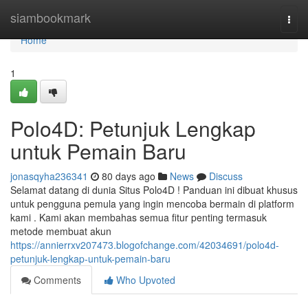
Home
siambookmark
Togg
navi
Home
1
Polo4D: Petunjuk Lengkap
untuk Pemain Baru
jonasqyha236341
80 days ago
News
Discuss
Selamat datang di dunia Situs Polo4D ! Panduan ini dibuat khusus
untuk pengguna pemula yang ingin mencoba bermain di platform
kami . Kami akan membahas semua fitur penting termasuk
metode membuat akun
https://annierrxv207473.blogofchange.com/42034691/polo4d-
petunjuk-lengkap-untuk-pemain-baru
Comments
Who Upvoted