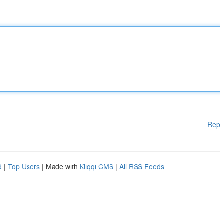
Rep
d
|
Top Users
| Made with
Kliqqi CMS
|
All RSS Feeds