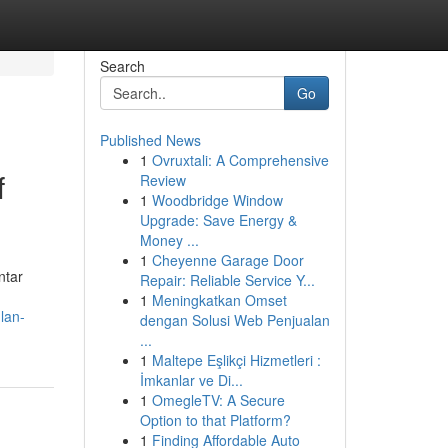
Search
Go
Published News
1
Ovruxtali: A Comprehensive
f
Review
1
Woodbridge Window
Upgrade: Save Energy &
Money ...
1
Cheyenne Garage Door
ntar
Repair: Reliable Service Y...
1
Meningkatkan Omset
lan-
dengan Solusi Web Penjualan
...
1
Maltepe Eşlikçi Hizmetleri :
İmkanlar ve Di...
1
OmegleTV: A Secure
Option to that Platform?
1
Finding Affordable Auto