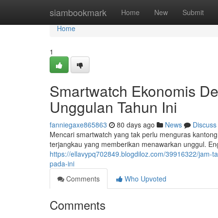
Home
siambookmark
Home
New
Submit
Home
1
Smartwatch Ekonomis Deng
Unggulan Tahun Ini
fanniegaxe865863
80 days ago
News
Discuss
Mencari smartwatch yang tak perlu menguras kantong
terjangkau yang memberikan menawarkan unggul. Eng
https://ellavypq702849.blogdiloz.com/39916322/jam-ta
pada-ini
Comments
Who Upvoted
Comments