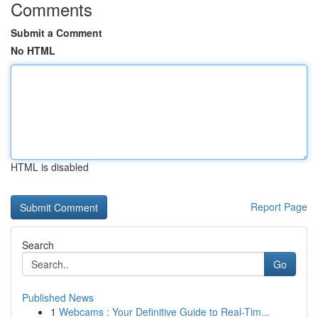
Comments
Submit a Comment
No HTML
HTML is disabled
Report Page
Search
Go
Published News
1
Webcams : Your Definitive Guide to Real-Tim...