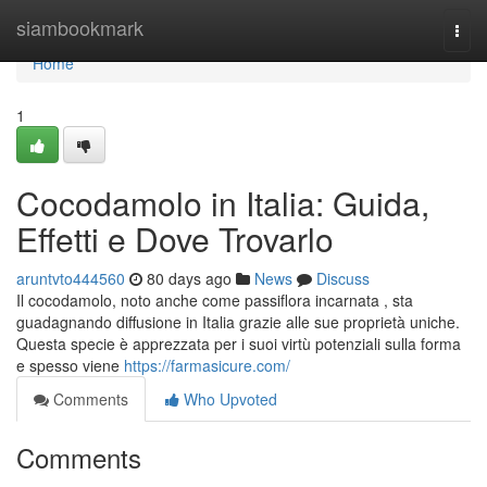
Home
siambookmark
Togg
navi
Home
1
Cocodamolo in Italia: Guida,
Effetti e Dove Trovarlo
aruntvto444560
80 days ago
News
Discuss
Il cocodamolo, noto anche come passiflora incarnata , sta
guadagnando diffusione in Italia grazie alle sue proprietà uniche.
Questa specie è apprezzata per i suoi virtù potenziali sulla forma
e spesso viene
https://farmasicure.com/
Comments
Who Upvoted
Comments