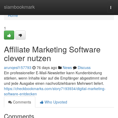
Home
siambookmark
Togg
navi
Home
1
Affiliate Marketing Software
clever nutzen
arunqesf157793
76 days ago
News
Discuss
Ein professioneller E-Mail-Newsletter kann Kundenbindung
stärken, wenn Inhalte klar auf die Empfänger abgestimmt sind
und jede Ausgabe einen nachvollziehbaren Mehrwert liefert.
https://checkbookmarks.com/story7193934/digital-marketing-
software-entdecken
Comments
Who Upvoted
Comments