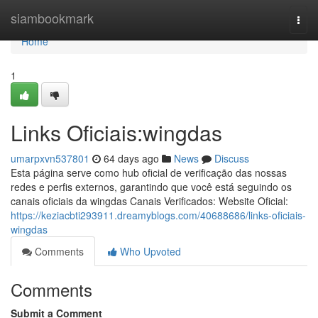
Home
siambookmark
Togg
navi
Home
1
Links Oficiais:wingdas
umarpxvn537801
64 days ago
News
Discuss
Esta página serve como hub oficial de verificação das nossas
redes e perfis externos, garantindo que você está seguindo os
canais oficiais da wingdas Canais Verificados: Website Oficial:
https://keziacbti293911.dreamyblogs.com/40688686/links-oficiais-
wingdas
Comments
Who Upvoted
Comments
Submit a Comment