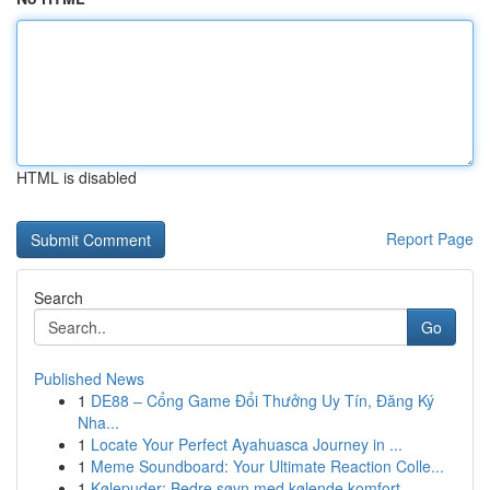
HTML is disabled
Report Page
Search
Go
Published News
1
DE88 – Cổng Game Đổi Thưởng Uy Tín, Đăng Ký
Nha...
1
Locate Your Perfect Ayahuasca Journey in ...
1
Meme Soundboard: Your Ultimate Reaction Colle...
1
Kølepuder: Bedre søvn med kølende komfort