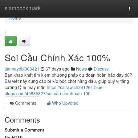
Home
siambookmark
Togg
navi
Home
1
Soi Cầu Chính Xác 100%
tiannaydbj903421
67 days ago
News
Discuss
Bạn khao khát tìm kiếm phương pháp dự đoán hoàn hảo đầy đủ?
Bài viết này cung cấp bí kíp bốc chốt hàng đầu, giúp quý vị tăng
cường tỷ lệ may mắn
https://sairawjch241261.blue-
blogs.com/49685827/soi-cầu-chính-xác-100
Comments
Who Upvoted
Comments
Submit a Comment
No HTML