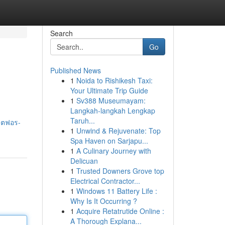
Search
Go
Published News
1
Noida to Rishikesh Taxi:
Your Ultimate Trip Guide
1
Sv388 Museumayam:
Langkah-langkah Lengkap
Taruh...
ลตฟอร-
1
Unwind & Rejuvenate: Top
Spa Haven on Sarjapu...
1
A Culinary Journey with
Delicuan
1
Trusted Downers Grove top
Electrical Contractor...
1
Windows 11 Battery Life :
Why Is It Occurring ?
1
Acquire Retatrutide Online :
A Thorough Explana...