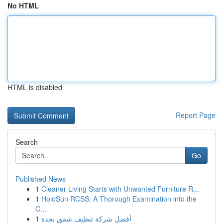
No HTML
HTML is disabled
Report Page
Search
Go
Published News
1
Cleaner Living Starts with Unwanted Furniture R...
1
HoloSun RCSS: A Thorough Examination into the
C...
1
أفضل شركة تنظيف شقق بجدة