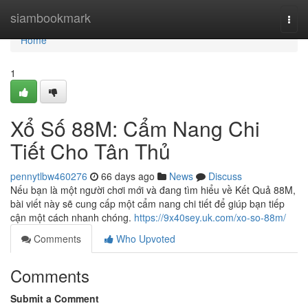
Home
siambookmark
Togg
navi
Home
1
Xổ Số 88M: Cẩm Nang Chi
Tiết Cho Tân Thủ
pennytlbw460276
66 days ago
News
Discuss
Nếu bạn là một người chơi mới và đang tìm hiểu về Kết Quả 88M,
bài viết này sẽ cung cấp một cẩm nang chi tiết để giúp bạn tiếp
cận một cách nhanh chóng.
https://9x40sey.uk.com/xo-so-88m/
Comments
Who Upvoted
Comments
Submit a Comment