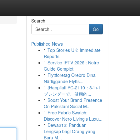
Search
Go
Published News
1
Top Stories UK: Immediate
Reports
1
Service IPTV 2026 : Notre
Guide Complet
1
Flyttföretag Örebro Dina
Närliggande Flytts...
1
{Happilaff PC-2110：3-in-1
ブレンダーで、健康的...
1
Boost Your Brand Presence
On Pakistani Social M...
1
Free Fabric Swatch:
Discover Nero Living's Luxu...
1
Dewa212: Panduan
Lengkap bagi Orang yang
Baru M...