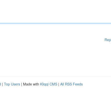
Rep
d
|
Top Users
| Made with
Kliqqi CMS
|
All RSS Feeds