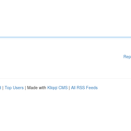
Rep
d
|
Top Users
| Made with
Kliqqi CMS
|
All RSS Feeds