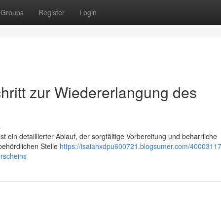
Groups
Register
Login
chritt zur Wiedererlangung des
s
ein detaillierter Ablauf, der sorgfältige Vorbereitung und beharrliche
behördlichen Stelle
https://isaiahxdpu600721.blogsumer.com/4000311
erscheins