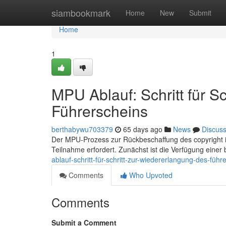
Home
siambookmark
Home
New
Submit
Home
1
MPU Ablauf: Schritt für S
Führerscheins
berthabywu703379
65 days ago
News
Discus
Der MPU-Prozess zur Rückbeschaffung des copyright ist 
Teilnahme erfordert. Zunächst ist die Verfügung einer 
ablauf-schritt-für-schritt-zur-wiedererlangung-des-führ
Comments
Who Upvoted
Comments
Submit a Comment