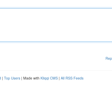
Rep
d
|
Top Users
| Made with
Kliqqi CMS
|
All RSS Feeds