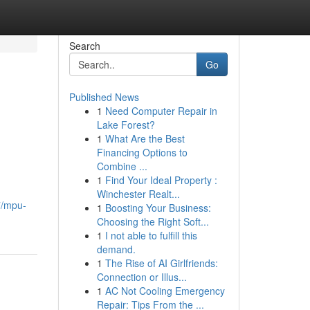
Search
Go
Published News
1
Need Computer Repair in
Lake Forest?
1
What Are the Best
Financing Options to
Combine ...
1
Find Your Ideal Property :
Winchester Realt...
7/mpu-
1
Boosting Your Business:
Choosing the Right Soft...
1
I not able to fulfill this
demand.
1
The Rise of AI Girlfriends:
Connection or Illus...
1
AC Not Cooling Emergency
Repair: Tips From the ...