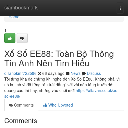
Home
siambookmark
Togg
navi
Home
1
Xổ Số EE88: Toàn Bộ Thông
Tin Anh Nên Tìm Hiểu
dillanokmr722596
66 days ago
News
Discuss
Tôi từng khá dè chừng khi nghe đến Xổ Số EE88. Không phải vì
nó lạ, mà vì đã từng “ăn trái đắng” với vài nền tảng trước đó:
quảng cáo thì hay, nhưng vào chơi mới
https://alfavan.co.uk/xo-
so-ee88/
Comments
Who Upvoted
Comments