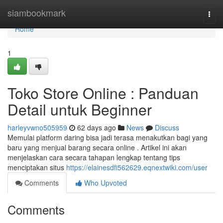
Home
siambookmark
Togg
navi
Home
1
Toko Store Online : Panduan
Detail untuk Beginner
harleyvwno505959
62 days ago
News
Discuss
Memulai platform daring bisa jadi terasa menakutkan bagi yang
baru yang menjual barang secara online . Artikel ini akan
menjelaskan cara secara tahapan lengkap tentang tips
menciptakan situs
https://elainesdfi562629.eqnextwiki.com/user
Comments
Who Upvoted
Comments