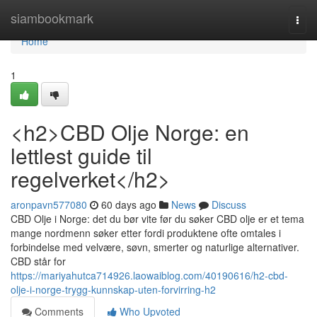
Home
siambookmark
Togg
navi
Home
1
<h2>CBD Olje Norge: en
lettlest guide til
regelverket</h2>
aronpavn577080
60 days ago
News
Discuss
CBD Olje i Norge: det du bør vite før du søker CBD olje er et tema
mange nordmenn søker etter fordi produktene ofte omtales i
forbindelse med velvære, søvn, smerter og naturlige alternativer.
CBD står for
https://mariyahutca714926.laowaiblog.com/40190616/h2-cbd-
olje-i-norge-trygg-kunnskap-uten-forvirring-h2
Comments
Who Upvoted