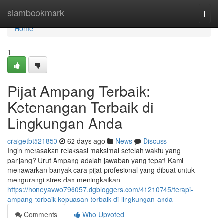
Home
siambookmark
Togg
navi
Home
1
Pijat Ampang Terbaik:
Ketenangan Terbaik di
Lingkungan Anda
craigetbt521850
62 days ago
News
Discuss
Ingin merasakan relaksasi maksimal setelah waktu yang
panjang? Urut Ampang adalah jawaban yang tepat! Kami
menawarkan banyak cara pijat profesional yang dibuat untuk
mengurangi stres dan meningkatkan
https://honeyavwo796057.dgbloggers.com/41210745/terapi-
ampang-terbaik-kepuasan-terbaik-di-lingkungan-anda
Comments
Who Upvoted