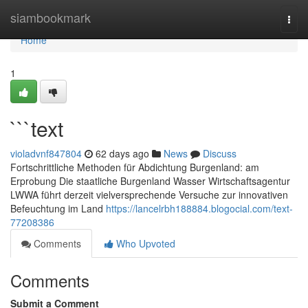
Home
siambookmark
Togg
navi
Home
1
```text
violadvnf847804
62 days ago
News
Discuss
Fortschrittliche Methoden für Abdichtung Burgenland: am
Erprobung Die staatliche Burgenland Wasser Wirtschaftsagentur
LWWA führt derzeit vielversprechende Versuche zur innovativen
Befeuchtung im Land
https://lancelrbh188884.blogocial.com/text-
77208386
Comments
Who Upvoted
Comments
Submit a Comment