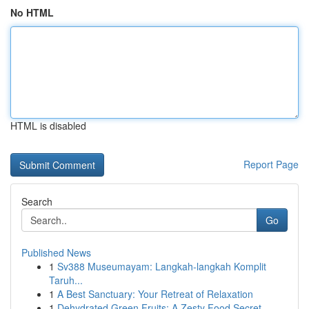
No HTML
HTML is disabled
Report Page
Search
Go
Published News
1
Sv388 Museumayam: Langkah-langkah Komplit
Taruh...
1
A Best Sanctuary: Your Retreat of Relaxation
1
Dehydrated Green Fruits: A Zesty Food Secret