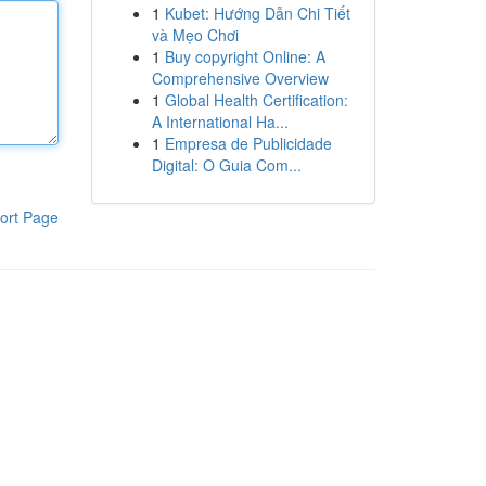
1
Kubet: Hướng Dẫn Chi Tiết
và Mẹo Chơi
1
Buy copyright Online: A
Comprehensive Overview
1
Global Health Certification:
A International Ha...
1
Empresa de Publicidade
Digital: O Guia Com...
ort Page