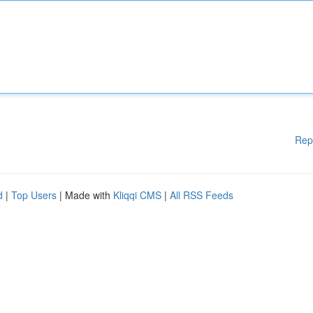
Rep
d
|
Top Users
| Made with
Kliqqi CMS
|
All RSS Feeds