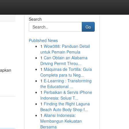
Search
Go
Published News
1
Wow388: Panduan Detail
untuk Pemain Pemula
1
Can Obtain an Alabama
Driving Permit Throu...
1
Máquinas de Tortilla: Guía
rapkan
Completa para tu Neg...
1
E-Learning : Transforming
the Educational ...
1
Perbaikan & Servis iPhone
Indonesia: Solusi T...
1
Finding the Right Laguna
Beach Auto Body Shop f...
1
Aliansi Indonesia:
Membangun Kekuatan
Bersama