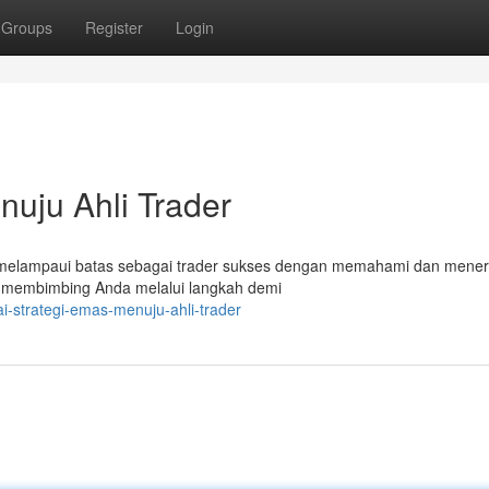
Groups
Register
Login
nuju Ahli Trader
 melampaui batas sebagai trader sukses dengan memahami dan mene
kan membimbing Anda melalui langkah demi
i-strategi-emas-menuju-ahli-trader