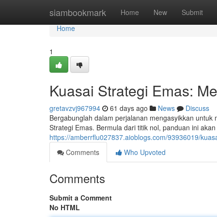
Home
siambookmark
Home
New
Submit
Home
1
Kuasai Strategi Emas: Me
gretavzvj967994
61 days ago
News
Discuss
Bergabunglah dalam perjalanan mengasyikkan untuk
Strategi Emas. Bermula dari titik nol, panduan ini a
https://amberrflu027837.aioblogs.com/93936019/kuasa
Comments
Who Upvoted
Comments
Submit a Comment
No HTML