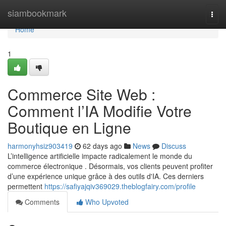
Home
siambookmark
Togg
navi
Home
1
Commerce Site Web :
Comment l’IA Modifie Votre
Boutique en Ligne
harmonyhsiz903419
62 days ago
News
Discuss
L’intelligence artificielle impacte radicalement le monde du
commerce électronique . Désormais, vos clients peuvent profiter
d’une expérience unique grâce à des outils d'IA. Ces derniers
permettent
https://safiyajqiv369029.theblogfairy.com/profile
Comments
Who Upvoted