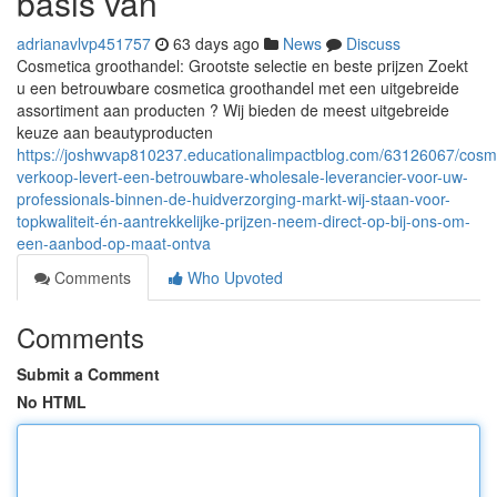
basis van
adrianavlvp451757
63 days ago
News
Discuss
Cosmetica groothandel: Grootste selectie en beste prijzen Zoekt
u een betrouwbare cosmetica groothandel met een uitgebreide
assortiment aan producten ? Wij bieden de meest uitgebreide
keuze aan beautyproducten
https://joshwvap810237.educationalimpactblog.com/63126067/cosm
verkoop-levert-een-betrouwbare-wholesale-leverancier-voor-uw-
professionals-binnen-de-huidverzorging-markt-wij-staan-voor-
topkwaliteit-én-aantrekkelijke-prijzen-neem-direct-op-bij-ons-om-
een-aanbod-op-maat-ontva
Comments
Who Upvoted
Comments
Submit a Comment
No HTML