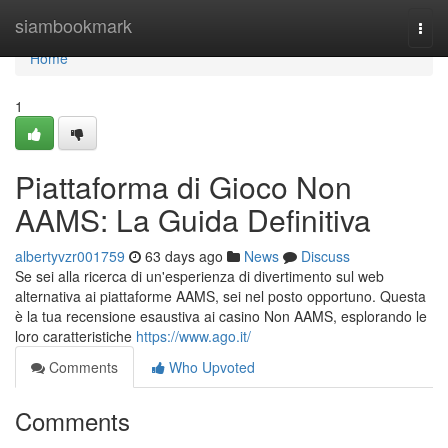
Home
siambookmark
Togg
navi
Home
1
Piattaforma di Gioco Non
AAMS: La Guida Definitiva
albertyvzr001759
63 days ago
News
Discuss
Se sei alla ricerca di un'esperienza di divertimento sul web
alternativa ai piattaforme AAMS, sei nel posto opportuno. Questa
è la tua recensione esaustiva ai casino Non AAMS, esplorando le
loro caratteristiche
https://www.ago.it/
Comments
Who Upvoted
Comments