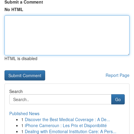
Submit a Comment
No HTML
HTML is disabled
Report Page
Search
Go
Published News
1
Discover the Best Medical Coverage : A De...
1
iPhone Cameroun : Les Prix et Disponibilité
1
Dealing with Emotional Institution Care: A Pers...