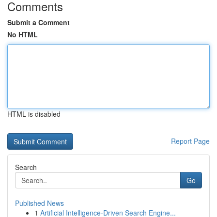
Comments
Submit a Comment
No HTML
HTML is disabled
Report Page
Search
Go
Published News
1
Artificial Intelligence-Driven Search Engine...