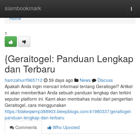
Home
siambookmark
Togg
navi
Home
1
{Geraitogel: Panduan Lengkap
dan Terbaru
hamzahurrf965712
59 days ago
News
Discuss
Apakah Anda ingin mencari informasi tentang Geraitogel? Artikel
ini akan memberikan Anda sebuah panduan lengkap dan terkini
seputar platform ini. Kami akan membahas mulai dari pengertian
Geraitogel, cara menggunakan
https://blakeqwmp388903.bleepblogs.com/41980337/geraitogel-
panduan-lengkap-dan-terbaru
Comments
Who Upvoted