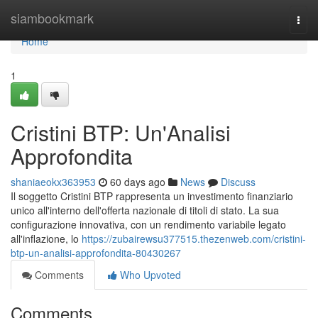
Home
siambookmark
Togg
navi
Home
1
Cristini BTP: Un'Analisi
Approfondita
shaniaeokx363953
60 days ago
News
Discuss
Il soggetto Cristini BTP rappresenta un investimento finanziario
unico all'interno dell'offerta nazionale di titoli di stato. La sua
configurazione innovativa, con un rendimento variabile legato
all'inflazione, lo
https://zubairewsu377515.thezenweb.com/cristini-
btp-un-analisi-approfondita-80430267
Comments
Who Upvoted
Comments