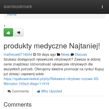
Home
siambookmark
Togg
navi
Home
1
produkty medyczne Najtaniej!
matheuwid716604
59 days ago
News
Discuss
Szukasz dostępnych rękawiczek nitrylowych? Zawsze w dobrej
cenie znajdziesz różnorodność rękawiczek nitrylowych dla
wszystkich potrzeb. Oferujemy świetne promocje na rynku! Kupuj
już dzisiaj i zapewnij sobie
https://opakowaniadeal.pl/pl/p/Rekawice-nitrylowe-rozowe-XS-
Mercator-100szt-diagn/11519
Comments
Who Upvoted
Comments