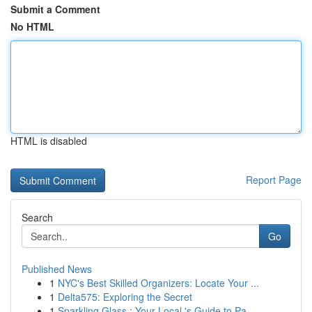
Submit a Comment
No HTML
HTML is disabled
Report Page
Search
Go
Published News
1
NYC's Best Skilled Organizers: Locate Your ...
1
Delta575: Exploring the Secret
1
Sparkling Glass : Your Local 's Guide to Pa...