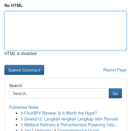
No HTML
HTML is disabled
Report Page
Search
Go
Published News
1
FlexiSPY Review: Is It Worth the Hype?
1
Dewa212: Langkah-langkah Lengkap oleh Pemula
1
Midland Refinery & Petrochemical Powering Indu...
1
7on7 Uniforms: A Comprehensive Guide