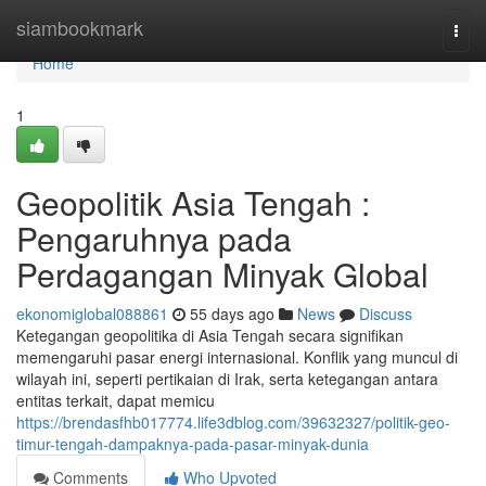
Home
siambookmark
Togg
navi
Home
1
Geopolitik Asia Tengah :
Pengaruhnya pada
Perdagangan Minyak Global
ekonomiglobal088861
55 days ago
News
Discuss
Ketegangan geopolitika di Asia Tengah secara signifikan
memengaruhi pasar energi internasional. Konflik yang muncul di
wilayah ini, seperti pertikaian di Irak, serta ketegangan antara
entitas terkait, dapat memicu
https://brendasfhb017774.life3dblog.com/39632327/politik-geo-
timur-tengah-dampaknya-pada-pasar-minyak-dunia
Comments
Who Upvoted