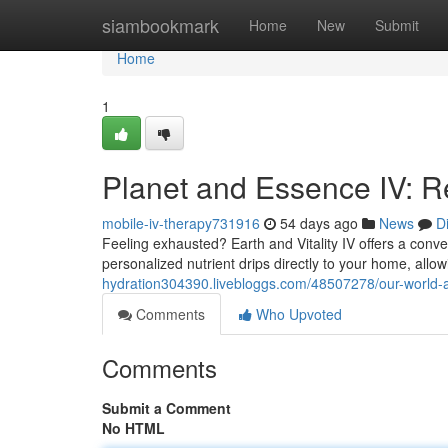
Home
siambookmark
Home
New
Submit
Home
1
Planet and Essence IV: Re
mobile-iv-therapy731916
54 days ago
News
D
Feeling exhausted? Earth and Vitality IV offers a conve
personalized nutrient drips directly to your home, all
hydration304390.livebloggs.com/48507278/our-world-a
Comments
Who Upvoted
Comments
Submit a Comment
No HTML