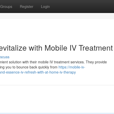
Groups
Register
Login
vitalize with Mobile IV Treatment
iscuss
nient solution with their mobile IV treatment services. They provide
owing you to bounce back quickly from
https://mobile-iv-
nd-essence-iv-refresh-with-at-home-iv-therapy