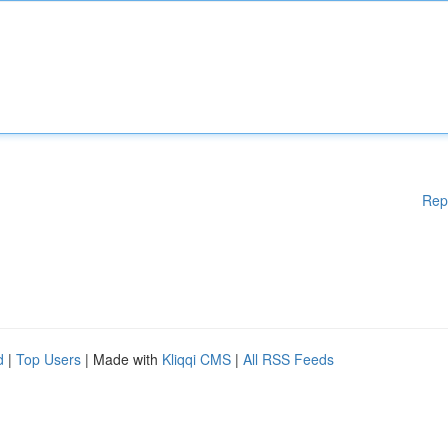
Rep
d
|
Top Users
| Made with
Kliqqi CMS
|
All RSS Feeds