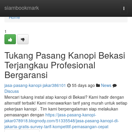
Home
siambookmark
Togg
navi
Home
1
Tukang Pasang Kanopi Bekasi
Terjangkau Profesional
Bergaransi
jasa-pasang-kanopi-jakar386101
55 days ago
News
Discuss
Mencari tukang instal atap kanopi di Bekasi? Kami hadir dengan
alternatif terbaik! Kami menawarkan tarif yang murah untuk setiap
pekerjaan kanopi . Tim kami berpengalaman siap melakukan
pemasangan dengan
https://jasa-pasang-kanopi-
jakar078918.blognody.com/51335548/jasa-pasang-kanopi-di-
jakarta-gratis-survey-tarif-kompetitif-pemasangan-cepat