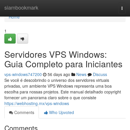
Home
siambookmark
Togg
navi
Home
1
Servidores VPS Windows:
Guia Completo para Iniciantes
vps-windows747200
56 days ago
News
Discuss
Se você é descobrindo o universo dos servidores virtuais
privadas, um ambiente VPS Windows representa uma boa
escolha para nossas projetos. Este manual detalhado copyright
fornecer um panorama claro sobre o que consiste
https://webhosting.mx/vps-windows
Comments
Who Upvoted
Comments