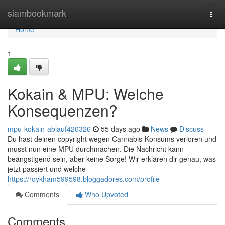
Home
siambookmark
Togg
navi
Home
1
Kokain & MPU: Welche
Konsequenzen?
mpu-kokain-ablauf420326
55 days ago
News
Discuss
Du hast deinen copyright wegen Cannabis-Konsums verloren und
musst nun eine MPU durchmachen. Die Nachricht kann
beängstigend sein, aber keine Sorge! Wir erklären dir genau, was
jetzt passiert und welche
https://roykham599598.bloggadores.com/profile
Comments
Who Upvoted
Comments