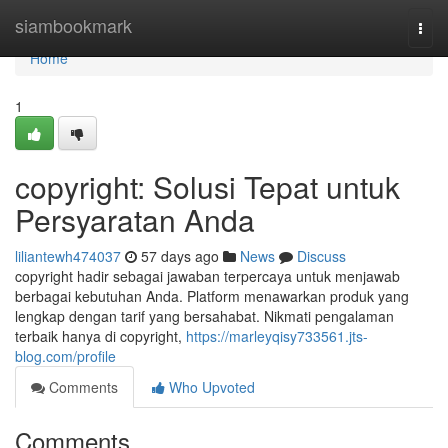
Home
siambookmark
Togg
navi
Home
1
copyright: Solusi Tepat untuk
Persyaratan Anda
liliantewh474037
57 days ago
News
Discuss
copyright hadir sebagai jawaban terpercaya untuk menjawab
berbagai kebutuhan Anda. Platform menawarkan produk yang
lengkap dengan tarif yang bersahabat. Nikmati pengalaman
terbaik hanya di copyright,
https://marleyqisy733561.jts-
blog.com/profile
Comments
Who Upvoted
Comments