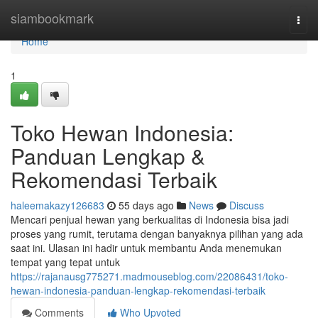
Home
siambookmark
Togg
navi
Home
1
Toko Hewan Indonesia:
Panduan Lengkap &
Rekomendasi Terbaik
haleemakazy126683
55 days ago
News
Discuss
Mencari penjual hewan yang berkualitas di Indonesia bisa jadi
proses yang rumit, terutama dengan banyaknya pilihan yang ada
saat ini. Ulasan ini hadir untuk membantu Anda menemukan
tempat yang tepat untuk
https://rajanausg775271.madmouseblog.com/22086431/toko-
hewan-indonesia-panduan-lengkap-rekomendasi-terbaik
Comments
Who Upvoted