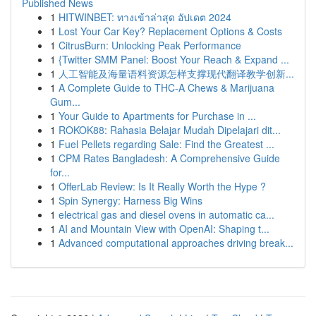
Published News
1
HITWINBET: ทางเข้าล่าสุด อัปเดต 2024
1
Lost Your Car Key? Replacement Options & Costs
1
CitrusBurn: Unlocking Peak Performance
1
{Twitter SMM Panel: Boost Your Reach & Expand ...
1
人工智能及海量语料资源怎样支撑现代翻译教学创新...
1
A Complete Guide to THC-A Chews & Marijuana
Gum...
1
Your Guide to Apartments for Purchase in ...
1
ROKOK88: Rahasia Belajar Mudah Dipelajari dit...
1
Fuel Pellets regarding Sale: Find the Greatest ...
1
CPM Rates Bangladesh: A Comprehensive Guide
for...
1
OfferLab Review: Is It Really Worth the Hype ?
1
Spin Synergy: Harness Big Wins
1
electrical gas and diesel ovens in automatic ca...
1
AI and Mountain View with OpenAI: Shaping t...
1
Advanced computational approaches driving break...