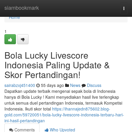
Home
siambookmark
Togg
navi
Home
1
Bola Lucky Livescore
Indonesia Paling Update &
Skor Pertandingan!
sairabzxj451400
55 days ago
News
Discuss
Dapatkan update terbaik mengenai sepak bola di Indonesia
hanya di Bola Lucky ! Kami menyediakan hasil live terlengkap
untuk semua duel pertandingan Indonesia, termasuk Kompetisi
Indonesia. Ikuti skor total
https://ihannajedn875602.blog-
gold.com/59720051/bola-lucky-livescore-indonesia-terbaru-hari-
ini-hasil-pertandingan
Comments
Who Upvoted