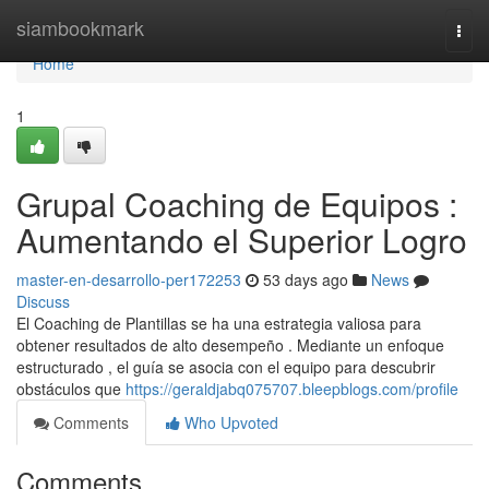
Home
siambookmark
Togg
navi
Home
1
Grupal Coaching de Equipos :
Aumentando el Superior Logro
master-en-desarrollo-per172253
53 days ago
News
Discuss
El Coaching de Plantillas se ha una estrategia valiosa para
obtener resultados de alto desempeño . Mediante un enfoque
estructurado , el guía se asocia con el equipo para descubrir
obstáculos que
https://geraldjabq075707.bleepblogs.com/profile
Comments
Who Upvoted
Comments