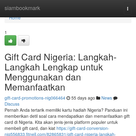
Home
siambookmark
Togg
navi
Home
1
Gift Card Nigeria: Langkah-
Langkah Lengkap untuk
Menggunakan dan
Memanfaatkan
gift-card-promotions-nig066464
55 days ago
News
Discuss
Pernah Anda tertarik memiliki kartu hadiah Nigeria? Panduan ini
memberikan detil soal cara mendapatkan dan memanfaatkan gift
card di Nigeria. Kita akan jenis-jenis platform populer untuk
membeli gift card, dan kiat
https://gift-card-conversion-
nig556833.fitnell.com/82865831/gift-card-nigeria-langkah-