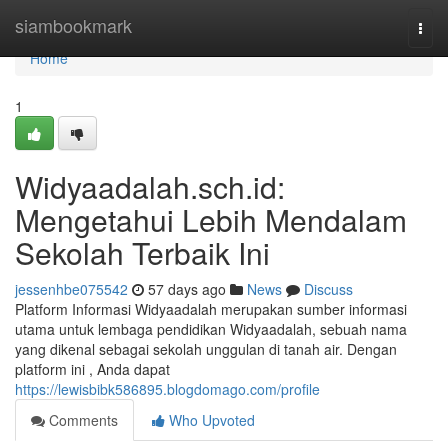
Home
siambookmark
Togg
navi
Home
1
Widyaadalah.sch.id:
Mengetahui Lebih Mendalam
Sekolah Terbaik Ini
jessenhbe075542
57 days ago
News
Discuss
Platform Informasi Widyaadalah merupakan sumber informasi
utama untuk lembaga pendidikan Widyaadalah, sebuah nama
yang dikenal sebagai sekolah unggulan di tanah air. Dengan
platform ini , Anda dapat
https://lewisbibk586895.blogdomago.com/profile
Comments
Who Upvoted