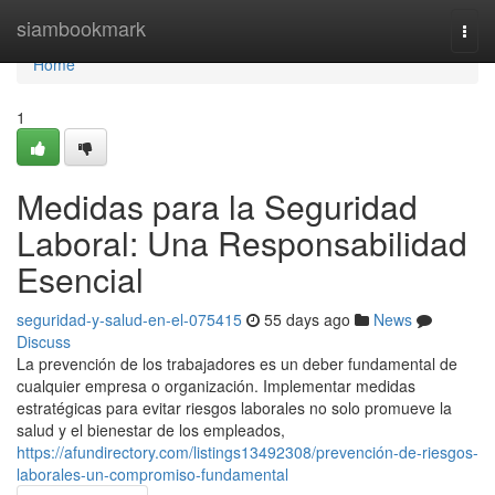
Home
siambookmark
Togg
navi
Home
1
Medidas para la Seguridad
Laboral: Una Responsabilidad
Esencial
seguridad-y-salud-en-el-075415
55 days ago
News
Discuss
La prevención de los trabajadores es un deber fundamental de
cualquier empresa o organización. Implementar medidas
estratégicas para evitar riesgos laborales no solo promueve la
salud y el bienestar de los empleados,
https://afundirectory.com/listings13492308/prevención-de-riesgos-
laborales-un-compromiso-fundamental