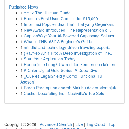
Published News
1
ez96: The Ultimate Guide
1
Fresno's Best Used Cars Under $15,000
1
Informasi Populer Saat Hari : Hal yang Gegerkan...
1
New Award Introduced: The Representation o...
1
CaptionWay: Your AI-Powered Captioning Solution
1
What is THB168? A Beginner's Guide
1
mindful and technology-driven traveling experi...
1
{RayNeo Air 4 Pro: A Deep Investigation of The...
1
Start Your Application Today
1
Huurprijs te hoog? Uw rechten kennen en claimen.
1
K-Chlor Digital Gold Series: A Deep Dive
1
¿Qué es LegalShield y Cómo Funciona: Tu
Asesorí...
1
Peran Perempuan daerah Maluku dalam Memajuk...
1
Casket Decorating Inc : Nashville's Top Sele...
Copyright © 2026 |
Advanced Search
|
Live
|
Tag Cloud
|
Top