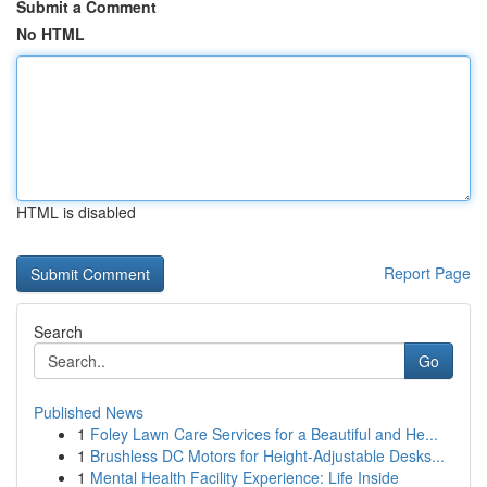
Submit a Comment
No HTML
HTML is disabled
Report Page
Search
Go
Published News
1
Foley Lawn Care Services for a Beautiful and He...
1
Brushless DC Motors for Height-Adjustable Desks...
1
Mental Health Facility Experience: Life Inside