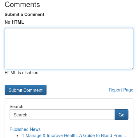
Comments
Submit a Comment
No HTML
HTML is disabled
Report Page
Search
Go
Published News
1
Manage & Improve Health: A Guide to Blood Pres...