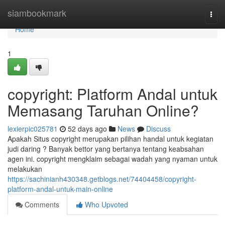
Home
siambookmark
Togg
navi
Home
1
copyright: Platform Andal untuk
Memasang Taruhan Online?
lexierpic025781
52 days ago
News
Discuss
Apakah Situs copyright merupakan pilihan handal untuk kegiatan
judi daring ? Banyak bettor yang bertanya tentang keabsahan
agen ini. copyright mengklaim sebagai wadah yang nyaman untuk
melakukan
https://sachinianh430348.getblogs.net/74404458/copyright-
platform-andal-untuk-main-online
Comments
Who Upvoted