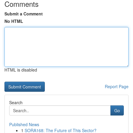
Comments
Submit a Comment
No HTML
HTML is disabled
Report Page
Search
Go
Published News
1
SORA168: The Future of This Sector?