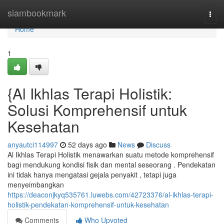
Home
siambookmark
Togg
navi
Home
1
{Al Ikhlas Terapi Holistik:
Solusi Komprehensif untuk
Kesehatan
anyautci114997
52 days ago
News
Discuss
Al Ikhlas Terapi Holistik menawarkan suatu metode komprehensif
bagi mendukung kondisi fisik dan mental seseorang . Pendekatan
ini tidak hanya mengatasi gejala penyakit , tetapi juga
menyeimbangkan
https://deaconjkyq535761.luwebs.com/42723376/al-ikhlas-terapi-
holistik-pendekatan-komprehensif-untuk-kesehatan
Comments
Who Upvoted