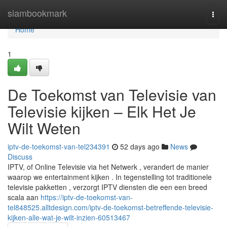
Home
siambookmark
Togg
navi
Home
1
De Toekomst van Televisie van
Televisie kijken – Elk Het Je
Wilt Weten
iptv-de-toekomst-van-tel234391
52 days ago
News
Discuss
IPTV, of Online Televisie via het Netwerk , verandert de manier
waarop we entertainment kijken . In tegenstelling tot traditionele
televisie pakketten , verzorgt IPTV diensten die een een breed
scala aan
https://iptv-de-toekomst-van-
tel848525.alltdesign.com/iptv-de-toekomst-betreffende-televisie-
kijken-alle-wat-je-wilt-inzien-60513467