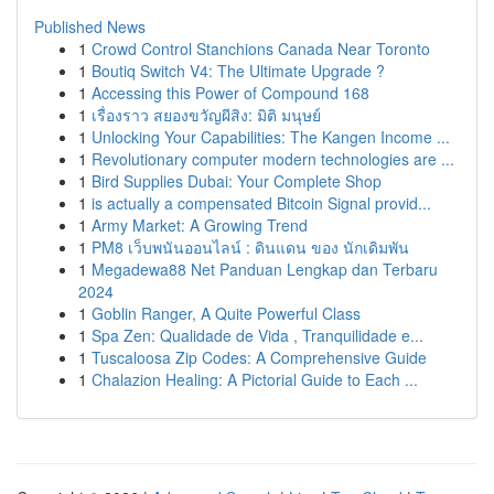
Published News
1
Crowd Control Stanchions Canada Near Toronto
1
Boutiq Switch V4: The Ultimate Upgrade ?
1
Accessing this Power of Compound 168
1
เรื่องราว สยองขวัญผีสิง: มิติ มนุษย์
1
Unlocking Your Capabilities: The Kangen Income ...
1
Revolutionary computer modern technologies are ...
1
Bird Supplies Dubai: Your Complete Shop
1
is actually a compensated Bitcoin Signal provid...
1
Army Market: A Growing Trend
1
PM8 เว็บพนันออนไลน์ : ดินแดน ของ นักเดิมพัน
1
Megadewa88 Net Panduan Lengkap dan Terbaru
2024
1
Goblin Ranger, A Quite Powerful Class
1
Spa Zen: Qualidade de Vida , Tranquilidade e...
1
Tuscaloosa Zip Codes: A Comprehensive Guide
1
Chalazion Healing: A Pictorial Guide to Each ...