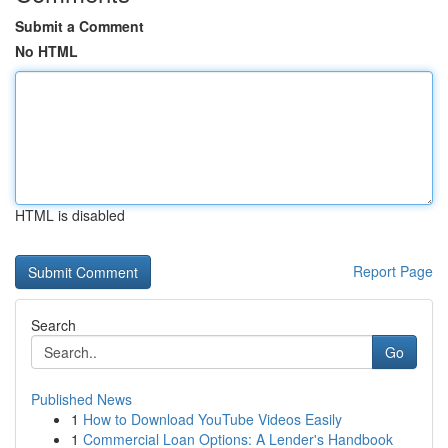
Submit a Comment
No HTML
HTML is disabled
Report Page
Search
Go
Published News
1
How to Download YouTube Videos Easily
1
Commercial Loan Options: A Lender's Handbook