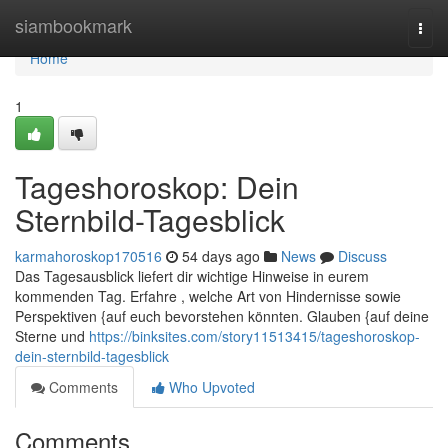
Home
siambookmark
Togg
navi
Home
1
Tageshoroskop: Dein
Sternbild-Tagesblick
karmahoroskop170516
54 days ago
News
Discuss
Das Tagesausblick liefert dir wichtige Hinweise in eurem
kommenden Tag. Erfahre , welche Art von Hindernisse sowie
Perspektiven {auf euch bevorstehen könnten. Glauben {auf deine
Sterne und
https://binksites.com/story11513415/tageshoroskop-
dein-sternbild-tagesblick
Comments
Who Upvoted
Comments