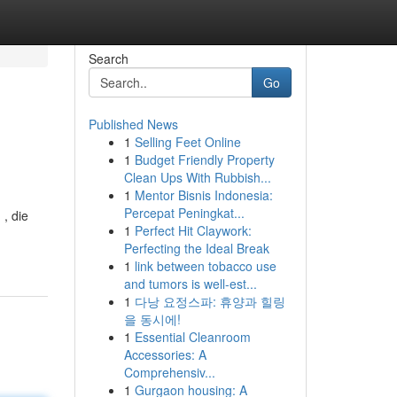
Search
Go
Published News
1
Selling Feet Online
1
Budget Friendly Property
Clean Ups With Rubbish...
1
Mentor Bisnis Indonesia:
Percepat Peningkat...
, die
1
Perfect Hit Claywork:
Perfecting the Ideal Break
1
link between tobacco use
and tumors is well-est...
1
다낭 요정스파: 휴양과 힐링
을 동시에!
1
Essential Cleanroom
Accessories: A
Comprehensiv...
1
Gurgaon housing: A