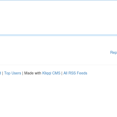
Rep
d
|
Top Users
| Made with
Kliqqi CMS
|
All RSS Feeds