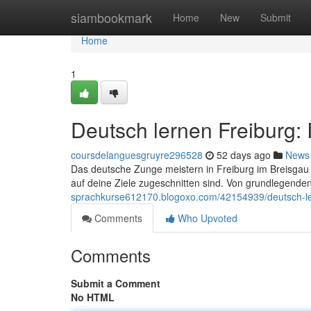
Home
siambookmark
Home
New
Submit
Home
1
Deutsch lernen Freiburg:
coursdelanguesgruyre296528
52 days ago
News
Das deutsche Zunge meistern in Freiburg im Breisgau k
auf deine Ziele zugeschnitten sind. Von grundlegende
sprachkurse612170.blogoxo.com/42154939/deutsch-ler
Comments
Who Upvoted
Comments
Submit a Comment
No HTML