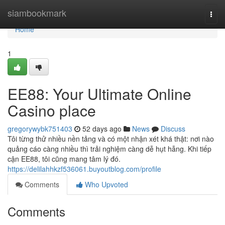
Home
siambookmark
Togg
navi
Home
1
EE88: Your Ultimate Online
Casino place
gregorywybk751403
52 days ago
News
Discuss
Tôi từng thử nhiều nền tảng và có một nhận xét khá thật: nơi nào
quảng cáo càng nhiều thì trải nghiệm càng dễ hụt hẫng. Khi tiếp
cận EE88, tôi cũng mang tâm lý đó.
https://delilahhkzf536061.buyoutblog.com/profile
Comments
Who Upvoted
Comments