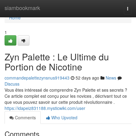
Home
siambookmark
Togg
navi
Home
1
Zyn Palette : Le Ultime du
Portion de Nicotine
commandepalettezynsnus919443
52 days ago
News
Discuss
Vous êtes intéressé de comprendre Zyn Palette et ses secrets ?
Ce article complet est conçu pour les novices , décrivant tout ce
que vous pouvez savoir sur cette produit révolutionnaire .
https://idapeiz831188.mysticwiki.com/user
Comments
Who Upvoted
Comments